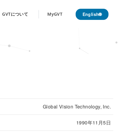
English🌐
GVTについて
MyGVT
Global Vision Technology, Inc.
1990年11月5日